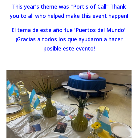
This year's theme was "Port's of Call" Thank
you to all who helped make this event happen!
El tema de este año fue 'Puertos del Mundo'.
¡Gracias a todos los que ayudaron a hacer
posible este evento!